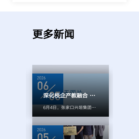
更多新闻
2026
2026
06
04
05
北航新媒体艺术与设计学院与兴垣集团深化校企合作 共商“雪如意”IP文创落地 助力京津冀体文旅融合发展
深化校企产教融合 赋能后冬奥产业发展——学院与张家口兴垣集团开展校企合作座谈交流
空航天
6月4日，张家口兴垣集团党
为深
学院与
委书记、董事长戈撬珍率公司
提升
4会议
管理团队到访北航新媒体艺术
20
2026
2026
垣集团
与设计学院，双方围绕科研创
比赛
05
04