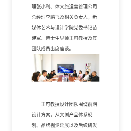
理张小利、
体文旅运营管理公司
总经理
李鹏飞及相关负责人
，
新
媒体艺术与设计学院党委书记苗
建军
、
博士生导师王可教授
及其
团队
成员
出席座谈。
王可教授
设计团队围绕
前期
设计方案
，
从
文创产品体系规
划、品牌视觉延展以及后续
研发