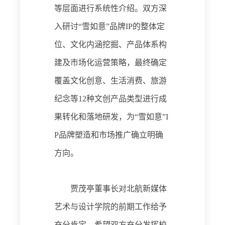
等层面
进行
系统性
介绍。
双方
深
入研讨
“雪如意”品牌IP的整体定
位、文化内涵挖掘、产品体系构
建及市场化运营
策略
，最终确定
覆盖文化创意、生活消费、旅游
纪念等
12
种
文创产品
类型进行成
果转化和落地研发
，
为
“雪如意”I
P
品牌塑造和
市场推
广确立明确
方向
。
贾茂亭
董事长
对北航新媒体
艺术与设计学院
的前期工作
给予
充分肯定，希望双方充分发挥校