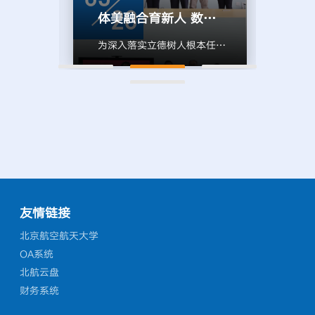
、奥体
新、数字文旅、文创转化、体
月2
20
感悟榜样力量 汲取前行智慧——北航成功举办科学家精神主题宣讲会
体美融合育新人 数智赋能促成长——北航举办体育美育交叉课程建设青年教师成长研讨会暨学院教师发展中心授牌仪式
文旅运
育传播、公共艺术、人才共育
学院
飞及相
六大领域洽谈战略合作。来访
B3
，引领
为深入落实立德树人根本任
春风
与设计
期间，兴垣集团一行首先前往
年教
理念与
务，推动体育与美育深度融
20
博士生
北京航空航天博物馆参观考
交流
午，由
合，助力青年教师教学能力提
到来
成员出
察，近距离观摩航空科普资
事，
办、北
升，5月19日，北京航空航天
学院
团队围
源、科技展陈落地案例，探寻
委托
办、新
大学基于体育美育交叉课程建
承、
创产品
航空科技与新媒体艺术、沉浸
牵头
办的
设的青年教师成长发展研讨会
动校
展以及
式展陈跨界融合路径，为后续
广泛
多领域
暨学院教师发展中心授牌仪式
合作
统性介
文旅项目合作开拓创作思路。
期动
宣讲
在新主楼B332会议室举行。
从非
如意”
参观结束后，校企双方在学院
报名
区新主
副校长邓怡出席会议，人力资
能的
会议室举行专...
[详细]
教学
分教师
源部/党委教师工作部、教师
非遗
友情链接
[详
到场参
发展中心、新媒体艺术与设计
日联
北京航空航天大学
三位不
学院/美育中心、体育部相关
体，
OA系统
分享，
负责人及教师代表参会，会议
搭建
北航云盘
科学史
由教师发展中心主任李红捷主
外营
财务系统
松、中
持。会议以文明其精神、野蛮
女性