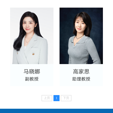
马晓娜
高家思
副教授
助理教授
上页
1
下页