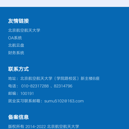
用一定
术与设计学院、机械工程及自
副主
。会议
生副校长杜布拉夫科·马耶提
生报
，须关
动化学院、交通科学与工程学
知书
主持。
奇（Dubravko Majetić）等一
前沿
.
[详
院、化学学院、马克思主义学
之间
航空航
行14人访问我校，我校校务
现场
友情链接
院...
[详细]
会暨第
委员会副主任、原副校长黄海
航：
北京航空航天大学
六次会
军在新主楼第八会议室会见了
澜”
OA系统
调，要
来宾，国际合作部、新媒体艺
上》
北航云盘
会议精
术与设计学院、机械工程及自
澜。
财务系统
对
动化学院、交通科学与工程学
方法
...
院、化学学院、马克思主义学
注其
联系方式
院...
[详细]
细]
地址：北京航空航天大学（学院路校区）新主楼B座
电话： 010-82317288 、82314796
邮编：100191
就业实习联系邮箱：sumu5102@163.com
备案信息
版权所有 2014-2022 北京航空航天大学