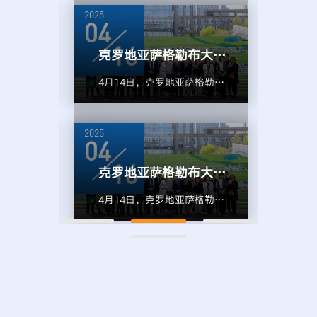
2025
2025
04
04
16
新媒体艺术与设计学院成功举办首期“观澜学术沙龙” 聚焦人工智能与艺术创新 探索学科交叉新路径
克罗地亚萨格勒布大学代表团访问北航
，由北京
4月14日，克罗地亚萨格勒布
为进
术与设
大学主管外事副校长尤里察·
创新
术沙龙
帕维奇奇（Jurica
航天
2025
2025
主楼
Pavičić）、主管创新和经济合
院于
04
04
。本期
作副校长托米斯拉夫·米利纳
学院
16
统一思想，面向未来，团结一致向前看 新媒体艺术与设计学院召开2025年度学院大会
克罗地亚萨格勒布大学代表团访问北航
术创
里奇（Tomislav
新生
内外师
Milinaric）、主管科研和研究
龙。
团结一
4月14日，克罗地亚萨格勒布
20
们围绕
生副校长杜布拉夫科·马耶提
学术
设计学
大学主管外事副校长尤里察·
航空
，活动
奇（Dubravko Majetić）等一
汇聚
大会
帕维奇奇（Jurica
计学
澜启
行14人访问我校，我校校务
围绕
，新媒体
Pavičić）、主管创新和经济合
（第
涛“观
委员会副主任、原副校长黄海
文化
324
作副校长托米斯拉夫·米利纳
B3
心篇
军在新主楼第八会议室会见了
探讨
季学期
里奇（Tomislav
沙龙
观其
来宾，国际合作部、新媒体艺
沙龙
齐聚一
Milinaric）、主管科研和研究
新》